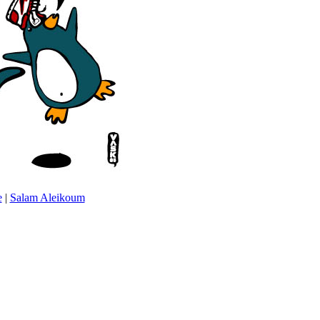
e
|
Salam Aleikoum