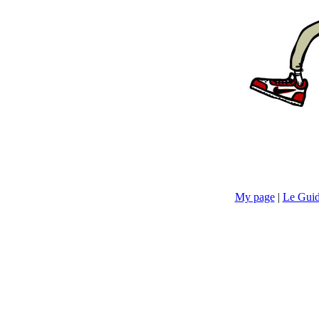
My page
|
Le Guid